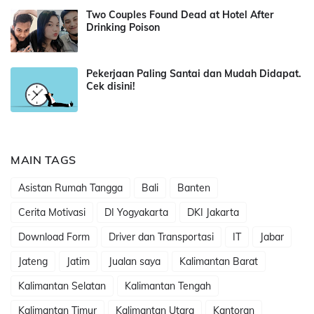
Two Couples Found Dead at Hotel After
Drinking Poison
Pekerjaan Paling Santai dan Mudah Didapat.
Cek disini!
MAIN TAGS
Asistan Rumah Tangga
Bali
Banten
Cerita Motivasi
DI Yogyakarta
DKI Jakarta
Download Form
Driver dan Transportasi
IT
Jabar
Jateng
Jatim
Jualan saya
Kalimantan Barat
Kalimantan Selatan
Kalimantan Tengah
Kalimantan Timur
Kalimantan Utara
Kantoran