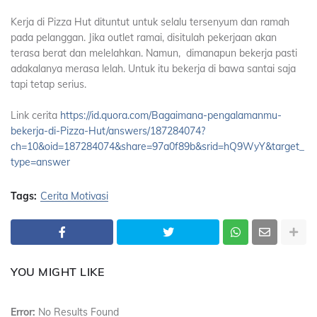
Kerja di Pizza Hut dituntut untuk selalu tersenyum dan ramah
pada pelanggan. Jika outlet ramai, disitulah pekerjaan akan
terasa berat dan melelahkan. Namun, dimanapun bekerja pasti
adakalanya merasa lelah. Untuk itu bekerja di bawa santai saja
tapi tetap serius.
Link cerita
https://id.quora.com/Bagaimana-pengalamanmu-
bekerja-di-Pizza-Hut/answers/187284074?
ch=10&oid=187284074&share=97a0f89b&srid=hQ9WyY&target_
type=answer
Tags:
Cerita Motivasi
YOU MIGHT LIKE
Error:
No Results Found