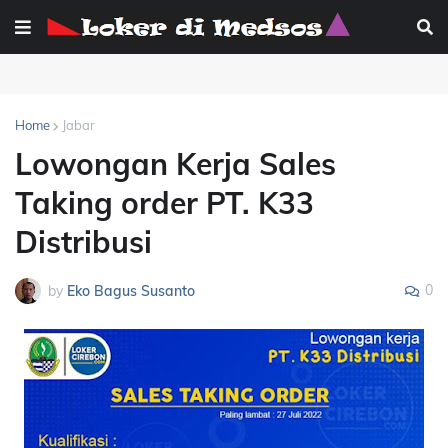
Home
Jabar
Lowongan Kerja Sales
Taking order PT. K33
Distribusi
0
by
Eko Bagus Susanto