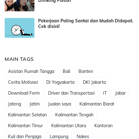
Drinking Poison
Pekerjaan Paling Santai dan Mudah Didapat.
Cek disini!
MAIN TAGS
Asistan Rumah Tangga
Bali
Banten
Cerita Motivasi
DI Yogyakarta
DKI Jakarta
Download Form
Driver dan Transportasi
IT
Jabar
Jateng
Jatim
Jualan saya
Kalimantan Barat
Kalimantan Selatan
Kalimantan Tengah
Kalimantan Timur
Kalimantan Utara
Kantoran
Kuli dan Penjaga
Lampung
Nakes